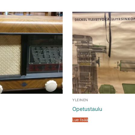
YLEINEN
Opetustaulu
Lue lisää