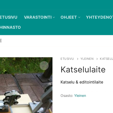
ETUSIVU
VARASTOINTI
OHJEET
YHTEYDENO
HINNASTO
E
ETUSIVU
YLEINEN
KATSELU
Katselulaite
Katselu & editointilaite
Osasto:
Yleinen